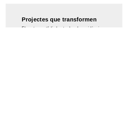
Projectes que transformen
El nostre portfoli abasta des de residències
exclusives fins a complexos comercials
innovadors. Cada projecte reflecteix la
nostra capacitat per integrar disseny
contemporani amb funcionalitat pràctica,
creant espais que responen a les
necessitats del client i s'adapten a l'entorn
únic d'Andorra.
Veure Projectes