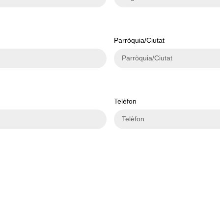
Parròquia/Ciutat
Telèfon