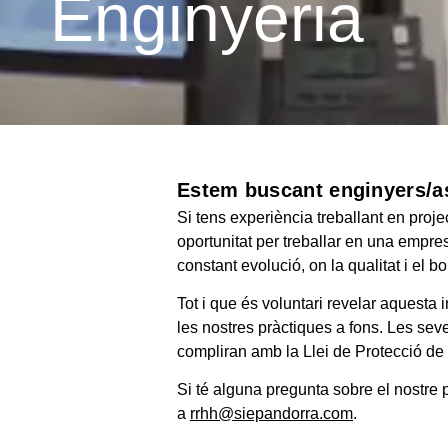
Enginyeria
Estem buscant enginyers/a
Si tens experiència treballant en proje
oportunitat per treballar en una empresa
constant evolució, on la qualitat i el 
Tot i que és voluntari revelar aquesta
les nostres pràctiques a fons. Les sev
compliran amb la Llei de Protecció de
Si té alguna pregunta sobre el nostre p
a
rrhh@siepandorra.com
.