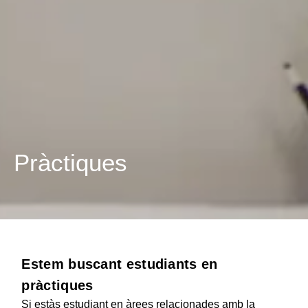
Pràctiques
Estem buscant estudiants en
pràctiques
Si estàs estudiant en àrees relacionades amb la