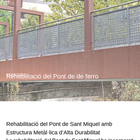
07/05/2025
Rehabilitació del Pont de de ferro
Rehabilitació del Pont de Sant Miquel amb
Estructura Metàl·lica d’Alta Durabilitat