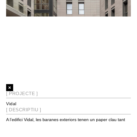
[ PROJECTE ]
Vidal
[ DESCRIPTIU ]
A l’
edifici Vidal
, les
baranes exteriors
tenen un paper clau tant
en l’àmbit
funcional com estètic
. Confeccionades amb
vidre
corbat
, ofereixen
seguretat i transparència
sense interrompre la