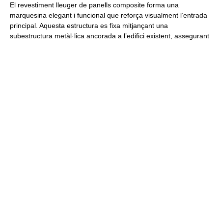
El
revestiment lleuger de panells composite
forma una
marquesina elegant i funcional
que reforça visualment l’entrada
principal. Aquesta estructura es fixa mitjançant una
subestructura metàl·lica
ancorada a l’edifici existent, assegurant
una integració sòlida i duradora.
Els
plans verticals en blanc
contrasten amb els
horitzontals de
color vermell
, generant una
composició visual dinàmica
, que
condueix cap a l’entrada principal del centre, equipada amb una
porta automàtica específica
per a cicles d’obertura intensos i
constants.
Els
panells de composite
, a més de millorar l’estètica, creen
reflexos integradors
que connecten el volum de l’edifici amb
l’entorn proper. Finalment, la
coronació superior
es resol amb
planxes metàl·liques de «déployé»
, que permeten el pas del
vent i amaguen les instal·lacions, mantenint una imatge neta i
moderna.
[ SERVEIS ]
Façanes
,
Ferro
,
Finestres
,
Portes Automàtiques
,
Projectes
,
Vidres